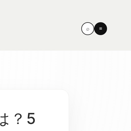
⌕
≡
は？5