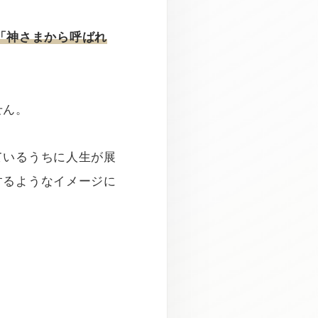
「神さまから呼ばれ
せん。
ているうちに人生が展
するようなイメージに