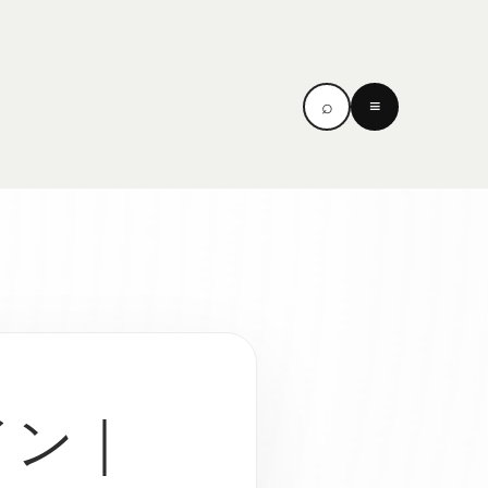
⌕
≡
イン｜