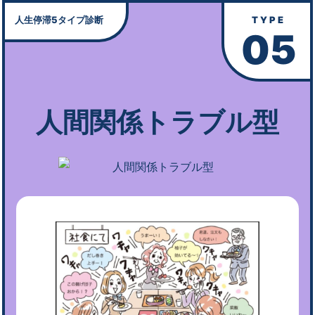
人生停滞5タイプ診断
TYPE
05
人間関係トラブル型